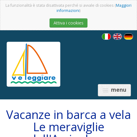
La funzionalità è stata disattivata perché si avvale di cookies (
Maggiori
informazioni
)
Attiva i cookies
menu
Vacanze in barca a vela
Le meraviglie
PREZZI