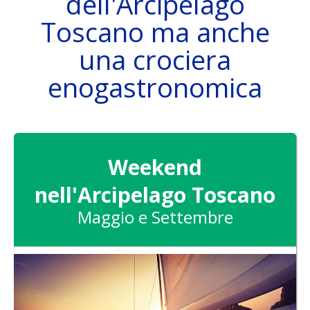
dell'Arcipelago
Toscano ma anche
una crociera
LA BARCA
enogastronomica
DESTINAZIONI
Weekend
nell'Arcipelago Toscano
Maggio e Settembre
ATTIVITÀ
SKIPPER