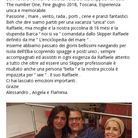
The number One, Fine giugno 2018, Toscana, Esperienza
unica e memorabile.
Passione , mare , vento, rada , porti , cene e pranzi fantastici.
Beh che dire siamo partiti per una vacanza “unica” con
Raffaele, mia moglie e la nostra piccolina di 16 mesi e la
stupenda Barca “ noi si va “ comandata dallo Skipper Raffaele
definito da me “ L’enciclopedia del mare “ .
Insieme abbiamo passato dei giorni bellissimi navigando per
Isola dell’Elba scoprendo spiagge e posti unici , sempre
accompagnati ed assistiti in ogni esigenza da Raffaele attento
a tutto che oltre ad essere uno Skipper professionale è
risultato anche una persona “bella “ e la nostra piccola è
impazzita per “ iaie “ . Il suo Raffaele .
Ci hai lasciato emozioni importanti .
Grazie
Alessandro , Angela e Flaminia.