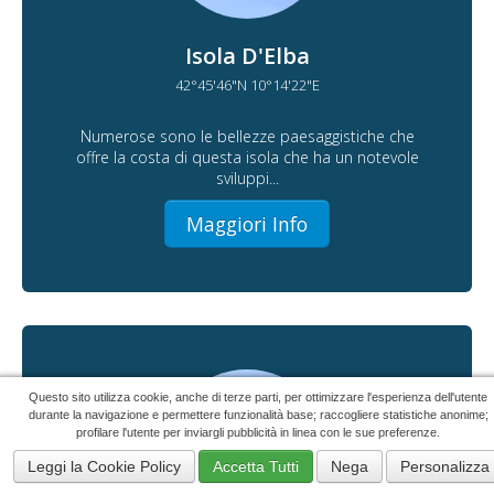
Isola D'Elba
42°45'46"N 10°14'22"E
Numerose sono le bellezze paesaggistiche che
offre la costa di questa isola che ha un notevole
sviluppi...
Maggiori Info
Questo sito utilizza cookie, anche di terze parti, per ottimizzare l'esperienza dell'utente
durante la navigazione e permettere funzionalità base; raccogliere statistiche anonime;
profilare l'utente per inviargli pubblicità in linea con le sue preferenze.
Leggi la Cookie Policy
Accetta Tutti
Nega
Personalizza