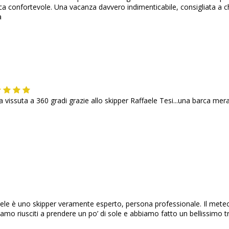
rca confortevole. Una vacanza davvero indimenticabile, consigliata a c
a
vissuta a 360 gradi grazie allo skipper Raffaele Tesi...una barca merav
aele è uno skipper veramente esperto, persona professionale. Il meteo
iamo riusciti a prendere un po’ di sole e abbiamo fatto un bellissimo t