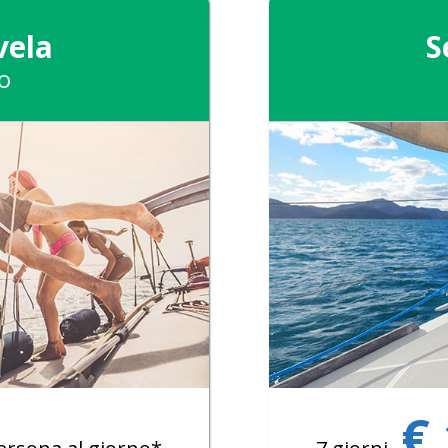
vela
S
o
€