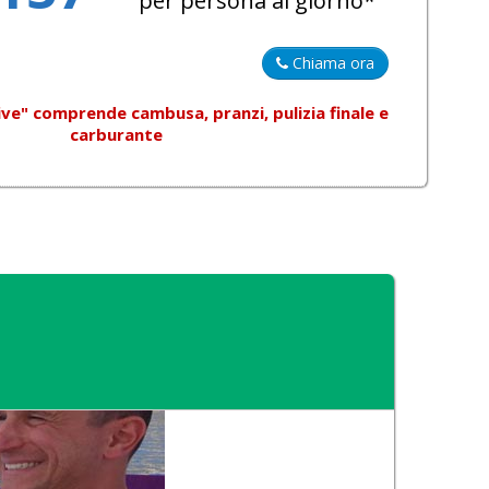
per persona al giorno*
Chiama ora
sive"
comprende
cambusa, pranzi, pulizia finale e
carburante