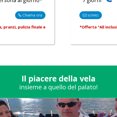
ersona al giorno*
7 giorni
Chiama ora
scrivici
pranzi, pulizia finale e
*Offerta "All inclu
Il piacere della vela
insieme a quello del palato!