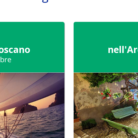
Toscano
nell'A
bre