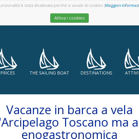
unzionalità è stata disattivata perché si avvale di cookies (
Maggiori informaz
Attiva i cookies
PRICES
THE SAILING BOAT
DESTINATIONS
ATTIV
Vacanze in barca a vela
l'Arcipelago Toscano ma 
enogastronomica