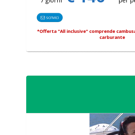
7 giorni
per p
scrivici
*Offerta "All inclusive"
comprende
cambusa, 
carburante