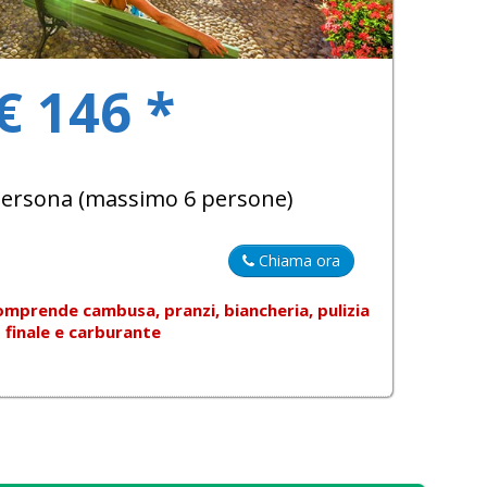
€ 146 *
 persona (massimo 6 persone)
Chiama ora
omprende
cambusa, pranzi, biancheria, pulizia
finale e carburante