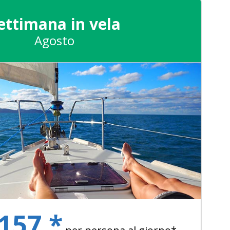
ettimana in vela
Agosto
 157 *