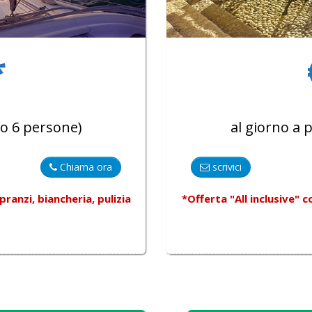
*
o 6 persone)
al giorno a
Chiama ora
scrivici
ranzi, biancheria, pulizia
*Offerta "All inclusive"
c