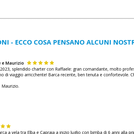
NI - ECCO COSA PENSANO ALCUNI NOSTR
e e Maurizio
 2023, splendido charter con Raffaele: gran comandante, molto profes
i viaggio arricchente! Barca recente, ben tenuta e confortevole. Che 
e Maurizio.
barca a vela tra Elba e Capraia a inizio luglio con bimba di 6 anni alla