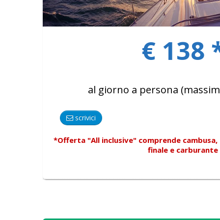
€ 138 
al giorno a persona (massim
scrivici
*Offerta "All inclusive"
comprende
cambusa, p
finale e carburante