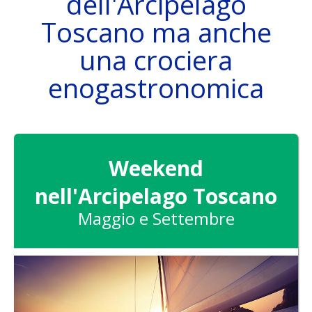
dell'Arcipelago
Toscano ma anche
una crociera
LA BARCA
enogastronomica
DESTINAZIONI
Weekend
nell'Arcipelago Toscano
Maggio e Settembre
ATTIVITÀ
SKIPPER