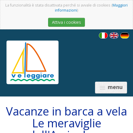
La funzionalità è stata disattivata perché si avvale di cookies (
Maggiori
informazioni
)
Attiva i cookies
menu
Vacanze in barca a vela
Le meraviglie
PREZZI