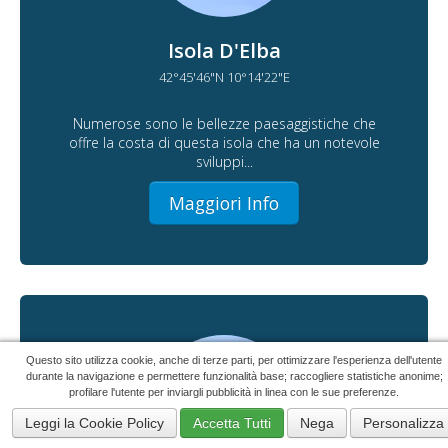
Isola D'Elba
42°45'46"N 10°14'22"E
Numerose sono le bellezze paesaggistiche che
offre la costa di questa isola che ha un notevole
sviluppi...
Maggiori Info
Questo sito utilizza cookie, anche di terze parti, per ottimizzare l'esperienza dell'utente
durante la navigazione e permettere funzionalità base; raccogliere statistiche anonime;
profilare l'utente per inviargli pubblicità in linea con le sue preferenze.
Leggi la Cookie Policy
Accetta Tutti
Nega
Personalizza