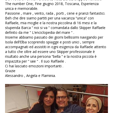
The number One, Fine giugno 2018, Toscana, Esperienza
unica e memorabile.
Passione , mare , vento, rada , porti , cene e pranzi fantastici.
Beh che dire siamo partiti per una vacanza “unica” con
Raffaele, mia moglie e la nostra piccolina di 16 mesi e la
stupenda Barca “ noi si va “ comandata dallo Skipper Raffaele
definito da me “ L’enciclopedia del mare “ .
Insieme abbiamo passato dei giorni bellissimi navigando per
Isola dell’Elba scoprendo spiagge e posti unici , sempre
accompagnati ed assistiti in ogni esigenza da Raffaele attento
a tutto che oltre ad essere uno Skipper professionale è
risultato anche una persona “bella “ e la nostra piccola è
impazzita per “ iaie “ . Il suo Raffaele .
Ci hai lasciato emozioni importanti .
Grazie
Alessandro , Angela e Flaminia.