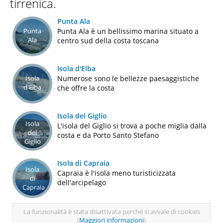
tirrenica.
Punta Ala
Punta
Punta Ala è un bellissimo marina situato a
Ala
centro sud della costa toscana
Isola d'Elba
Isola
Numerose sono le bellezze paesaggistiche
d'Elba
che offre la costa
Isola del Giglio
Isola
L'isola del Giglio si trova a poche miglia dalla
del
costa e da Porto Santo Stefano
Giglio
Isola di Capraia
Isola
Capraia è l'isola meno turisticizzata
di
dell'arcipelago
Capraia
La funzionalità è stata disattivata perché si avvale di cookies
(
Maggiori informazioni
)