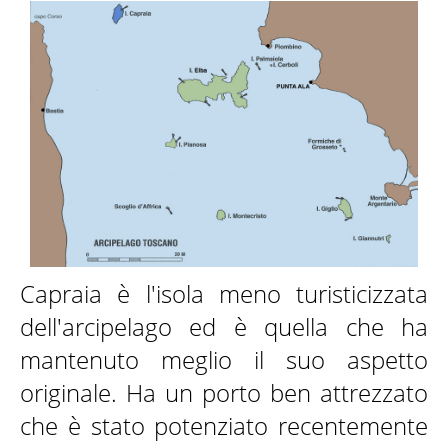
LA BARCA
DESTINAZIONI
ATTIVITÀ
Capraia è l'isola meno turisticizzata
dell'arcipelago ed è quella che ha
SKIPPER
mantenuto meglio il suo aspetto
originale. Ha un porto ben attrezzato
che è stato potenziato recentemente
GALLERY