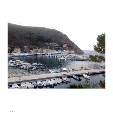
1
/
9