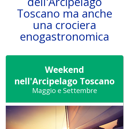
dell'Arcipelago
Toscano ma anche
una crociera
DAS SCHIFF
enogastronomica
ZIELE
Weekend
nell'Arcipelago Toscano
Maggio e Settembre
ATTIVITÀ
SKIPPER