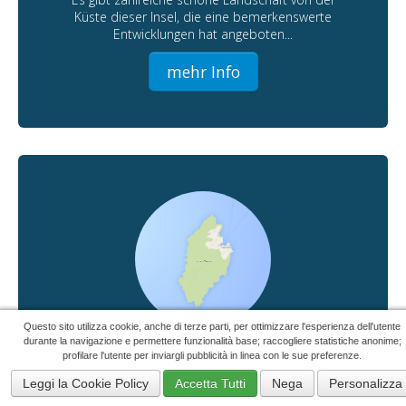
Küste dieser Insel, die eine bemerkenswerte
Entwicklungen hat angeboten...
mehr Info
Questo sito utilizza cookie, anche di terze parti, per ottimizzare l'esperienza dell'utente
durante la navigazione e permettere funzionalità base; raccogliere statistiche anonime;
Isola di Capraia
profilare l'utente per inviargli pubblicità in linea con le sue preferenze.
43°03'00"N 9°51'00"E
Leggi la Cookie Policy
Accetta Tutti
Nega
Personalizza