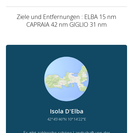
Ziele und Entfernungen : ELBA 15 nm
CAPRAIA 42 nm GIGLIO 31 nm
Isola D'Elba
42°45'46"N 10°14'22"E
Es gibt zahlreiche schöne Landschaft von der