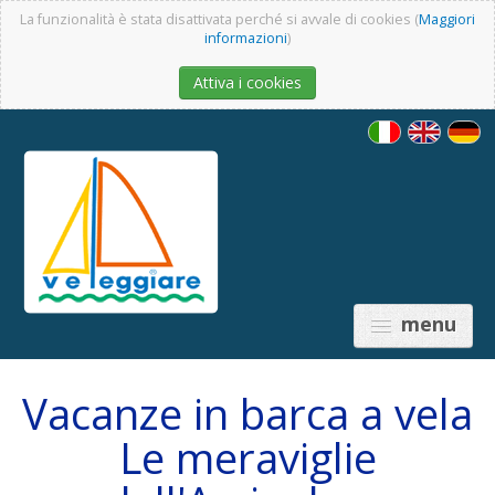
La funzionalità è stata disattivata perché si avvale di cookies (
Maggiori
informazioni
)
Attiva i cookies
menu
Vacanze in barca a vela
Le meraviglie
PREISE