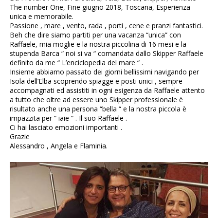
The number One, Fine giugno 2018, Toscana, Esperienza
unica e memorabile.
Passione , mare , vento, rada , porti , cene e pranzi fantastici.
Beh che dire siamo partiti per una vacanza “unica” con
Raffaele, mia moglie e la nostra piccolina di 16 mesi e la
stupenda Barca “ noi si va “ comandata dallo Skipper Raffaele
definito da me “ L’enciclopedia del mare “ .
Insieme abbiamo passato dei giorni bellissimi navigando per
Isola dell’Elba scoprendo spiagge e posti unici , sempre
accompagnati ed assistiti in ogni esigenza da Raffaele attento
a tutto che oltre ad essere uno Skipper professionale è
risultato anche una persona “bella “ e la nostra piccola è
impazzita per “ iaie “ . Il suo Raffaele .
Ci hai lasciato emozioni importanti .
Grazie
Alessandro , Angela e Flaminia.