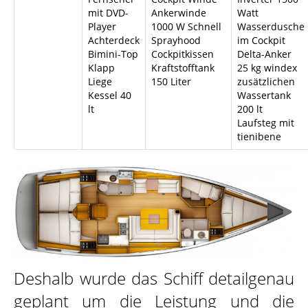
mit DVD-
Ankerwinde
Watt
Player
1000 W Schnell
Wasserdusche
Achterdeck
Sprayhood
im Cockpit
Bimini-Top
Cockpitkissen
Delta-Anker
Klapp
Kraftstofftank
25 kg windex
Liege
150 Liter
zusätzlichen
Kessel 40
Wassertank
lt
200 lt
Laufsteg mit
tienibene
Deshalb wurde das Schiff detailgenau
geplant um die Leistung und die