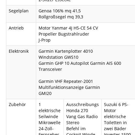
Segelplan
Genoa 106% mq 41,5
Rollgroßsegel mq 39,3
KONTAKTE
Antrieb
Motor Yanmar 4J H5-CE 54 CV
Propeller Bugstrahlruder
J-Prop
Elektronik
Garmin Kartenplotter 4010
Windstation GWS10
Garmin GHP 10 Autopilot Garmin AIS 600
Transceiver
Garmin VHF Repeater-2001
Multifunktionsanzeige Garmin
GMI20
Zubehör
1
Ausschreibungs
Suzuki 6 PS-
elektrische
Honda 270
Motor
Seilwinde
Vang Gas Radio
elektrische
Mikrowelle
Stereo
Toiletten in
24-Zoll-
Befehl im
zwei Bäder
Fernseher
Cockpit Winde
Inverter 1500