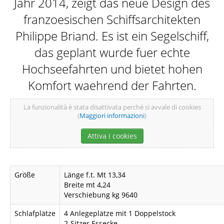
Jahr 2014, zeigt das neue Design des
DAS SCHIFF
franzoesischen Schiffsarchitekten
Philippe Briand. Es ist ein Segelschiff,
das geplant wurde fuer echte
ZIELE
Hochseefahrten und bietet hohen
Komfort waehrend der Fahrten.
ATTIVITÀ
La funzionalità è stata disattivata perché si avvale di cookies
(
Maggiori informazioni
)
Attiva i cookies
SKIPPER
Größe
Länge f.t. Mt 13,34
Breite mt 4,24
Verschiebung kg 9640
Schlafplätze
4 Anlegeplätze mit 1 Doppelstock
GALLERY
2-Sitzer Essecke