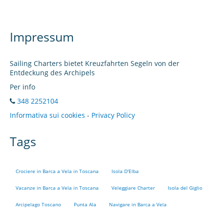
Impressum
Sailing Charters bietet Kreuzfahrten Segeln von der
Entdeckung des Archipels
Per info
348 2252104
Informativa sui cookies
-
Privacy Policy
Tags
Crociere in Barca a Vela in Toscana
Isola D'Elba
Vacanze in Barca a Vela in Toscana
Veleggiare Charter
Isola del Giglio
Arcipelago Toscano
Punta Ala
Navigare in Barca a Vela