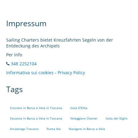
Impressum
Sailing Charters bietet Kreuzfahrten Segeln von der
Entdeckung des Archipels
Per info
348 2252104
Informativa sui cookies
-
Privacy Policy
Tags
Crociere in Barca a Vela in Toscana
Isola D'Elba
Vacanze in Barca a Vela in Toscana
Veleggiare Charter
Isola del Giglio
Arcipelago Toscano
Punta Ala
Navigare in Barca a Vela