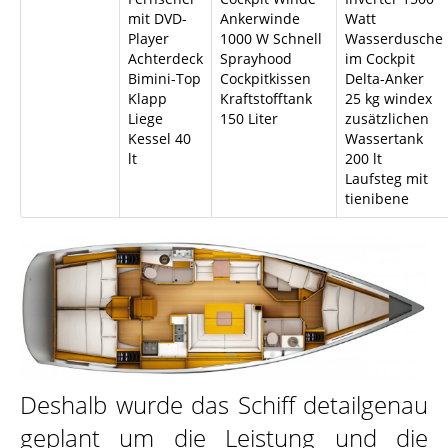
mit DVD-
Ankerwinde
Watt
Player
1000 W Schnell
Wasserdusche
Achterdeck
Sprayhood
im Cockpit
Bimini-Top
Cockpitkissen
Delta-Anker
Klapp
Kraftstofftank
25 kg windex
Liege
150 Liter
zusätzlichen
Kessel 40
Wassertank
lt
200 lt
Laufsteg mit
tienibene
Deshalb wurde das Schiff detailgenau
geplant um die Leistung und die