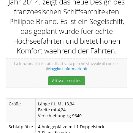
Jahr 2014, zeigt das neue Design des
DAS SCHIFF
franzoesischen Schiffsarchitekten
Philippe Briand. Es ist ein Segelschiff,
das geplant wurde fuer echte
ZIELE
Hochseefahrten und bietet hohen
Komfort waehrend der Fahrten.
ATTIVITÀ
La funzionalità è stata disattivata perché si avvale di cookies
(
Maggiori informazioni
)
Attiva i cookies
SKIPPER
Größe
Länge f.t. Mt 13,34
Breite mt 4,24
Verschiebung kg 9640
Schlafplätze
4 Anlegeplätze mit 1 Doppelstock
GALLERY
2-Sitzer Essecke