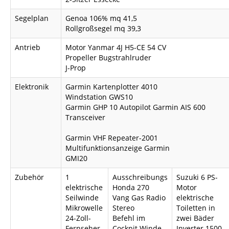
Segelplan
Genoa 106% mq 41,5
Rollgroßsegel mq 39,3
KONTAKTE
Antrieb
Motor Yanmar 4J H5-CE 54 CV
Propeller Bugstrahlruder
J-Prop
Elektronik
Garmin Kartenplotter 4010
Windstation GWS10
Garmin GHP 10 Autopilot Garmin AIS 600
Transceiver
Garmin VHF Repeater-2001
Multifunktionsanzeige Garmin
GMI20
Zubehör
1
Ausschreibungs
Suzuki 6 PS-
elektrische
Honda 270
Motor
Seilwinde
Vang Gas Radio
elektrische
Mikrowelle
Stereo
Toiletten in
24-Zoll-
Befehl im
zwei Bäder
Fernseher
Cockpit Winde
Inverter 1500