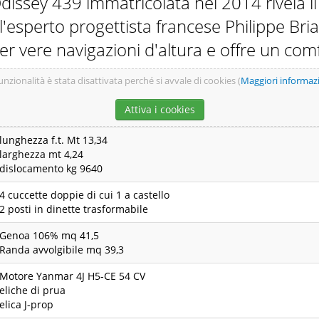
issey 439 immatricolata nel 2014 rivela i
l'esperto progettista francese Philippe Bri
r vere navigazioni d'altura e offre un com
unzionalità è stata disattivata perché si avvale di cookies (
Maggiori informaz
Attiva i cookies
lunghezza f.t. Mt 13,34
larghezza mt 4,24
dislocamento kg 9640
4 cuccette doppie di cui 1 a castello
2 posti in dinette trasformabile
Genoa 106% mq 41,5
Randa avvolgibile mq 39,3
Motore Yanmar 4J H5-CE 54 CV
eliche di prua
elica J-prop