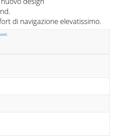
l nuovo design
and.
fort di navigazione elevatissimo.
ioni
)