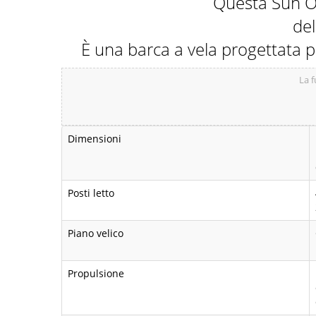
Questa Sun Od
del
È una barca a vela progettata pe
La f
Dimensioni
Posti letto
Piano velico
Propulsione