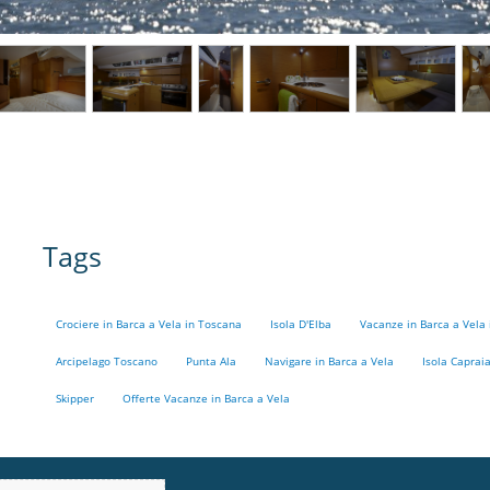
Tags
Crociere in Barca a Vela in Toscana
Isola D'Elba
Vacanze in Barca a Vela
Arcipelago Toscano
Punta Ala
Navigare in Barca a Vela
Isola Caprai
Skipper
Offerte Vacanze in Barca a Vela