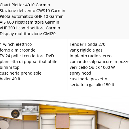
Chart Plotter 4010 Garmin
Stazione del vento GWS10 Garmin
Pilota automatico GHP 10 Garmin
AIS 600 ricetrasmittore Garmin
VHF 2001 con ripetitore Garmin
Display multifunzione GMI20
1 winch elettrico
Tender Honda 270
forno a microonde
vang rigido a gas
TV 24 pollici con lettore DVD
impianto radio stereo
plancetta di poppa ribaltabile
comando salpaancore in pozze
bimini top
verricello Quick 1000 W
cuscineria prendisole
spray hood
boiler 40 lt
cuscineria pozzetto
serbatoio gasolio 150 lt