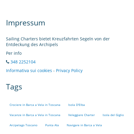
Impressum
Sailing Charters bietet Kreuzfahrten Segeln von der
Entdeckung des Archipels
Per info
348 2252104
Informativa sui cookies
-
Privacy Policy
Tags
Crociere in Barca a Vela in Toscana
Isola D'Elba
Vacanze in Barca a Vela in Toscana
Veleggiare Charter
Isola del Giglio
Arcipelago Toscano
Punta Ala
Navigare in Barca a Vela