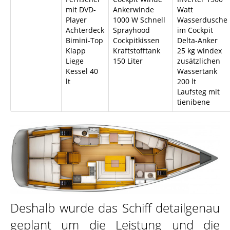
mit DVD-
Ankerwinde
Watt
Player
1000 W Schnell
Wasserdusche
Achterdeck
Sprayhood
im Cockpit
Bimini-Top
Cockpitkissen
Delta-Anker
Klapp
Kraftstofftank
25 kg windex
Liege
150 Liter
zusätzlichen
Kessel 40
Wassertank
lt
200 lt
Laufsteg mit
tienibene
Deshalb wurde das Schiff detailgenau
geplant um die Leistung und die