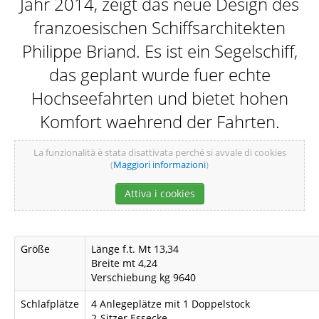
Jahr 2014, zeigt das neue Design des
DAS SCHIFF
franzoesischen Schiffsarchitekten
Philippe Briand. Es ist ein Segelschiff,
das geplant wurde fuer echte
ZIELE
Hochseefahrten und bietet hohen
Komfort waehrend der Fahrten.
ATTIVITÀ
La funzionalità è stata disattivata perché si avvale di cookies
(
Maggiori informazioni
)
Attiva i cookies
SKIPPER
Größe
Länge f.t. Mt 13,34
Breite mt 4,24
Verschiebung kg 9640
Schlafplätze
4 Anlegeplätze mit 1 Doppelstock
GALLERY
2-Sitzer Essecke