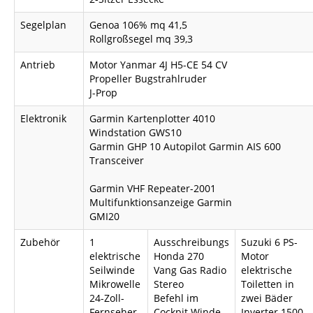
Segelplan
Genoa 106% mq 41,5
Rollgroßsegel mq 39,3
KONTAKTE
Antrieb
Motor Yanmar 4J H5-CE 54 CV
Propeller Bugstrahlruder
J-Prop
Elektronik
Garmin Kartenplotter 4010
Windstation GWS10
Garmin GHP 10 Autopilot Garmin AIS 600
Transceiver
Garmin VHF Repeater-2001
Multifunktionsanzeige Garmin
GMI20
Zubehör
1
Ausschreibungs
Suzuki 6 PS-
elektrische
Honda 270
Motor
Seilwinde
Vang Gas Radio
elektrische
Mikrowelle
Stereo
Toiletten in
24-Zoll-
Befehl im
zwei Bäder
Fernseher
Cockpit Winde
Inverter 1500