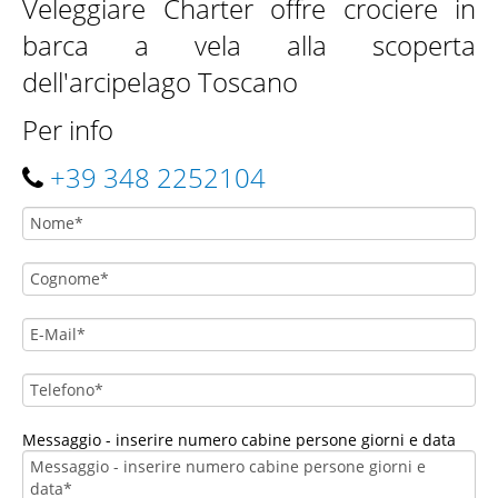
Veleggiare Charter offre crociere in
LA BARCA
barca a vela alla scoperta
dell'arcipelago Toscano
DESTINAZIONI
Per info
+39 348 2252104
ATTIVITÀ
SKIPPER
Messaggio - inserire numero cabine persone giorni e data
GALLERY