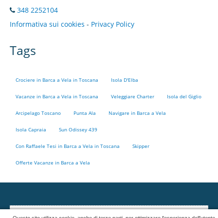
348 2252104
Informativa sui cookies
-
Privacy Policy
Tags
Crociere in Barca a Vela in Toscana
Isola D'Elba
Vacanze in Barca a Vela in Toscana
Veleggiare Charter
Isola del Giglio
Arcipelago Toscano
Punta Ala
Navigare in Barca a Vela
Isola Capraia
Sun Odissey 439
Con Raffaele Tesi in Barca a Vela in Toscana
Skipper
Offerte Vacanze in Barca a Vela
La funzionalità è stata disattivata perché si avvale di cookies