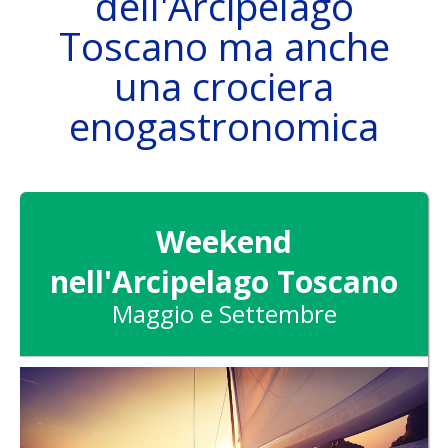
dell'Arcipelago
Toscano ma anche
una crociera
THE SAILING BOAT
enogastronomica
DESTINATIONS
Weekend
nell'Arcipelago Toscano
Maggio e Settembre
ATTIVITÀ
SKIPPER