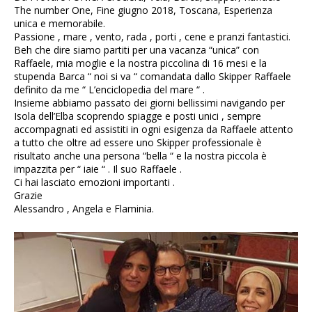
The number One, Fine giugno 2018, Toscana, Esperienza
unica e memorabile.
Passione , mare , vento, rada , porti , cene e pranzi fantastici.
Beh che dire siamo partiti per una vacanza “unica” con
Raffaele, mia moglie e la nostra piccolina di 16 mesi e la
stupenda Barca “ noi si va “ comandata dallo Skipper Raffaele
definito da me “ L’enciclopedia del mare “ .
Insieme abbiamo passato dei giorni bellissimi navigando per
Isola dell’Elba scoprendo spiagge e posti unici , sempre
accompagnati ed assistiti in ogni esigenza da Raffaele attento
a tutto che oltre ad essere uno Skipper professionale è
risultato anche una persona “bella “ e la nostra piccola è
impazzita per “ iaie “ . Il suo Raffaele .
Ci hai lasciato emozioni importanti .
Grazie
Alessandro , Angela e Flaminia.