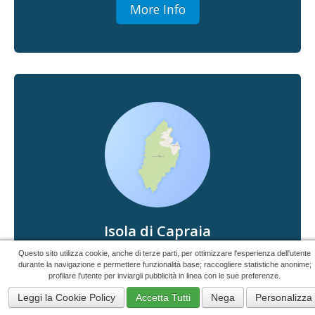
More Info
Isola di Capraia
43°03'00"N 9°51'00"E
Questo sito utilizza cookie, anche di terze parti, per ottimizzare l'esperienza dell'utente
durante la navigazione e permettere funzionalità base; raccogliere statistiche anonime;
profilare l'utente per inviargli pubblicità in linea con le sue preferenze.
Capraia is the less touristy island of the
archipelago and is the one that has retained most
Leggi la Cookie Policy
Accetta Tutti
Nega
Personalizza
of its original appearance.