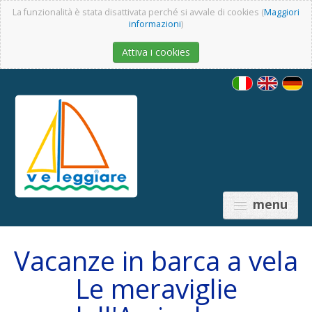
La funzionalità è stata disattivata perché si avvale di cookies (
Maggiori
informazioni
)
Attiva i cookies
menu
Vacanze in barca a vela
Le meraviglie
PRICES