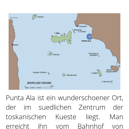
DAS SCHIFF
ZIELE
ATTIVITÀ
SKIPPER
Punta Ala ist ein wunderschoener Ort,
der im suedlichen Zentrum der
toskanischen Kueste liegt. Man
GALLERY
erreicht ihn vom Bahnhof von