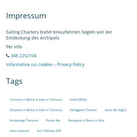
Impressum
Sailing Charters bietet Kreuzfahrten Segeln von der
Entdeckung des Archipels
Per info
348 2252104
Informativa sui cookies
-
Privacy Policy
Tags
Crociere in Barca a Vela in Toscana
Isola D'Elba
Vacanze in Barca a Vela in Toscana
Veleggiare Charter
Isola del Giglio
Arcipelago Toscano
Punta Ala
Navigare in Barca a Vela
Isola Capraia
Sun Odissey 439