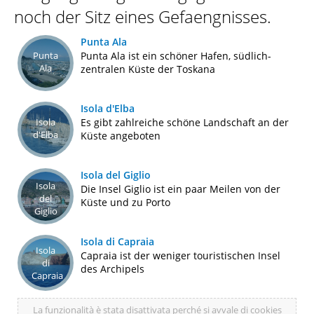
noch der Sitz eines Gefaengnisses.
Punta Ala
Punta
Punta Ala ist ein schöner Hafen, südlich-
Ala
zentralen Küste der Toskana
Isola d'Elba
Isola
Es gibt zahlreiche schöne Landschaft an der
d'Elba
Küste angeboten
Isola del Giglio
Isola
Die Insel Giglio ist ein paar Meilen von der
del
Küste und zu Porto
Giglio
Isola di Capraia
Isola
Capraia ist der weniger touristischen Insel
di
des Archipels
Capraia
La funzionalità è stata disattivata perché si avvale di cookies