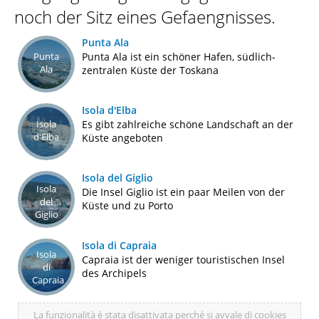
noch der Sitz eines Gefaengnisses.
Punta Ala
Punta
Punta Ala ist ein schöner Hafen, südlich-
Ala
zentralen Küste der Toskana
Isola d'Elba
Isola
Es gibt zahlreiche schöne Landschaft an der
d'Elba
Küste angeboten
Isola del Giglio
Isola
Die Insel Giglio ist ein paar Meilen von der
del
Küste und zu Porto
Giglio
Isola di Capraia
Isola
Capraia ist der weniger touristischen Insel
di
des Archipels
Capraia
La funzionalità è stata disattivata perché si avvale di cookies