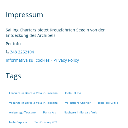
Impressum
Sailing Charters bietet Kreuzfahrten Segeln von der
Entdeckung des Archipels
Per info
348 2252104
Informativa sui cookies
-
Privacy Policy
Tags
Crociere in Barca a Vela in Toscana
Isola D'Elba
Vacanze in Barca a Vela in Toscana
Veleggiare Charter
Isola del Giglio
Arcipelago Toscano
Punta Ala
Navigare in Barca a Vela
Isola Capraia
Sun Odissey 439