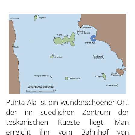
DAS SCHIFF
ZIELE
ATTIVITÀ
SKIPPER
Punta Ala ist ein wunderschoener Ort,
der im suedlichen Zentrum der
toskanischen Kueste liegt. Man
GALLERY
erreicht ihn vom Bahnhof von