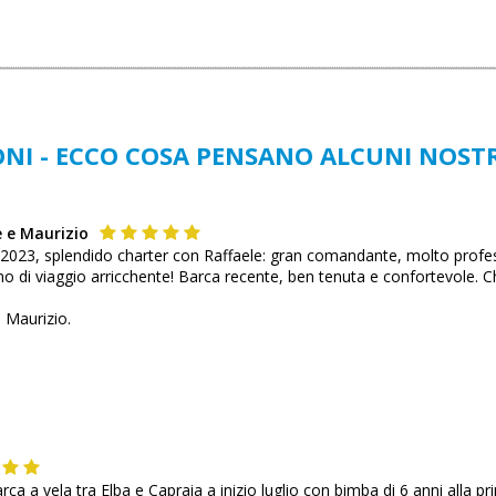
NI - ECCO COSA PENSANO ALCUNI NOSTR
e e Maurizio
 2023, splendido charter con Raffaele: gran comandante, molto profes
i viaggio arricchente! Barca recente, ben tenuta e confortevole. Che 
e Maurizio.
barca a vela tra Elba e Capraia a inizio luglio con bimba di 6 anni alla