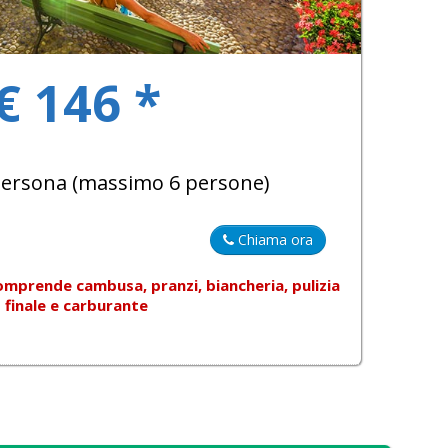
€ 146 *
 persona (massimo 6 persone)
Chiama ora
omprende
cambusa, pranzi, biancheria, pulizia
finale e carburante