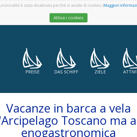
unzionalità è stata disattivata perché si avvale di cookies (
Maggiori informaz
Attiva i cookies
PREISE
DAS SCHIFF
ZIELE
ATTIV
Vacanze in barca a vela
l'Arcipelago Toscano ma 
enogastronomica