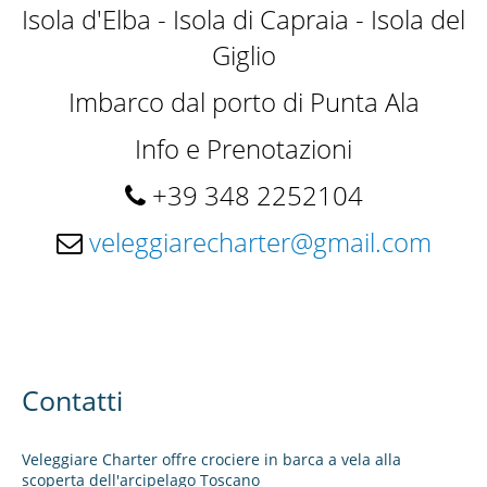
LA BARCA
Isola d'Elba - Isola di Capraia - Isola del
Giglio
Imbarco dal porto di Punta Ala
DESTINAZIONI
Info e Prenotazioni
+39 348 2252104
ATTIVITÀ
veleggiarecharter@gmail.com
SKIPPER
Contatti
Veleggiare Charter offre crociere in barca a vela alla
GALLERY
scoperta dell'arcipelago Toscano