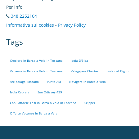
Per info
348 2252104
Informativa sui cookies
-
Privacy Policy
CONTATTI
Tags
Crociere in Barca a Vela in Toscana
Isola D'Elba
Vacanze in Barca a Vela in Toscana
Veleggiare Charter
Isola del Giglio
Arcipelago Toscano
Punta Ala
Navigare in Barca a Vela
Isola Capraia
Sun Odissey 439
Con Raffaele Tesi in Barca a Vela in Toscana
Skipper
Offerte Vacanze in Barca a Vela