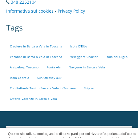
348 2252104
Informativa sui cookies
-
Privacy Policy
Tags
CONTACTS
Crociere in Barca a Vela in Toscana
Isola D'Elba
Vacanze in Barca a Vela in Toscana
Veleggiare Charter
Isola del Giglio
Arcipelago Toscano
Punta Ala
Navigare in Barca a Vela
Isola Capraia
Sun Odissey 439
Con Raffaele Tesi in Barca a Vela in Toscana
Skipper
Offerte Vacanze in Barca a Vela
La funzionalità è stata disattivata perché si avvale di cookies
Questo sito utilizza cookie, anche di terze parti, per ottimizzare l'esperienza dell'utente
(
Maggiori informazioni
)