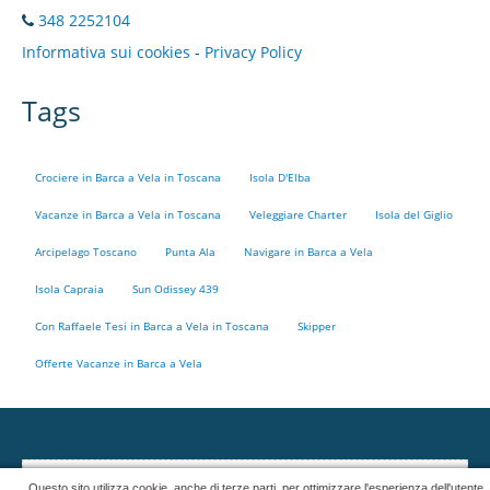
348 2252104
Informativa sui cookies
-
Privacy Policy
KONTAKTE
Tags
Crociere in Barca a Vela in Toscana
Isola D'Elba
Vacanze in Barca a Vela in Toscana
Veleggiare Charter
Isola del Giglio
Arcipelago Toscano
Punta Ala
Navigare in Barca a Vela
Isola Capraia
Sun Odissey 439
Con Raffaele Tesi in Barca a Vela in Toscana
Skipper
Offerte Vacanze in Barca a Vela
La funzionalità è stata disattivata perché si avvale di cookies
Questo sito utilizza cookie, anche di terze parti, per ottimizzare l'esperienza dell'utente