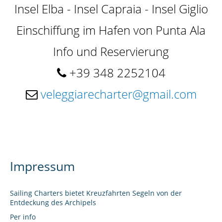
DAS SCHIFF
Insel Elba - Insel Capraia - Insel Giglio
Einschiffung im Hafen von Punta Ala
Info und Reservierung
ZIELE
+39 348 2252104
veleggiarecharter@gmail.com
ATTIVITÀ
SKIPPER
Impressum
Sailing Charters bietet Kreuzfahrten Segeln von der
Entdeckung des Archipels
GALLERY
Per info