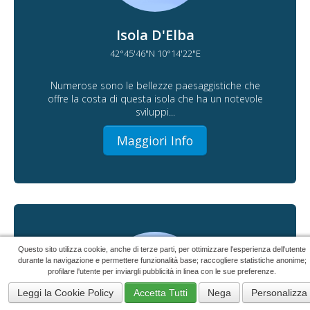
Isola D'Elba
42°45'46"N 10°14'22"E
Numerose sono le bellezze paesaggistiche che
offre la costa di questa isola che ha un notevole
sviluppi...
Maggiori Info
Questo sito utilizza cookie, anche di terze parti, per ottimizzare l'esperienza dell'utente
durante la navigazione e permettere funzionalità base; raccogliere statistiche anonime;
profilare l'utente per inviargli pubblicità in linea con le sue preferenze.
Leggi la Cookie Policy
Accetta Tutti
Nega
Personalizza