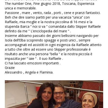
The number One, Fine giugno 2018, Toscana, Esperienza
unica e memorabile.
Passione , mare , vento, rada , porti , cene e pranzi fantastici.
Beh che dire siamo partiti per una vacanza “unica” con
Raffaele, mia moglie e la nostra piccolina di 16 mesi e la
stupenda Barca “ noi si va “ comandata dallo Skipper Raffaele
definito da me “ L’enciclopedia del mare “ .
Insieme abbiamo passato dei giorni bellissimi navigando per
Isola dell’Elba scoprendo spiagge e posti unici , sempre
accompagnati ed assistiti in ogni esigenza da Raffaele attento
a tutto che oltre ad essere uno Skipper professionale è
risultato anche una persona “bella “ e la nostra piccola è
impazzita per “ iaie “ . Il suo Raffaele .
Ci hai lasciato emozioni importanti .
Grazie
Alessandro , Angela e Flaminia.