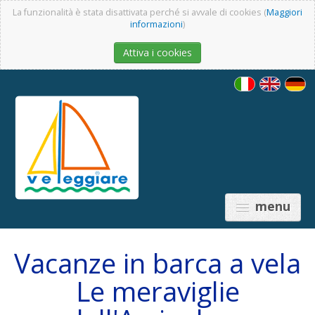
La funzionalità è stata disattivata perché si avvale di cookies (
Maggiori
informazioni
)
Attiva i cookies
menu
Vacanze in barca a vela
Le meraviglie
PREZZI