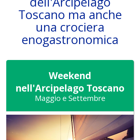
dell'Arcipelago
Toscano ma anche
una crociera
LA BARCA
enogastronomica
DESTINAZIONI
Weekend
nell'Arcipelago Toscano
Maggio e Settembre
ATTIVITÀ
SKIPPER