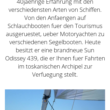
40jaehrige Erfahrung mit den
DAS SCHIFF
verschiedensten Arten von Schiffen.
Von den Anfaengen auf
Schlauchbooten fuer den Tourismus
ZIELE
ausgeruestet, ueber Motoryachten zu
verschiedenen Segelbooten. Heute
besitzt er eine brandneue Sun
ATTIVITÀ
Odissey 439, die er Ihnen fuer Fahrten
im toskanischen Archipel zur
Verfuegung stellt.
SKIPPER
GALLERY