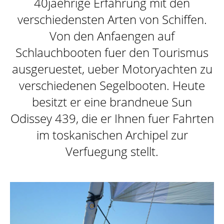
40jaehrige Erfahrung mit den
DAS SCHIFF
verschiedensten Arten von Schiffen.
Von den Anfaengen auf
Schlauchbooten fuer den Tourismus
ZIELE
ausgeruestet, ueber Motoryachten zu
verschiedenen Segelbooten. Heute
besitzt er eine brandneue Sun
ATTIVITÀ
Odissey 439, die er Ihnen fuer Fahrten
im toskanischen Archipel zur
Verfuegung stellt.
SKIPPER
GALLERY