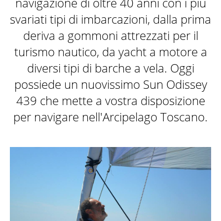
navigazione di oltre 40 anni con i più
LA BARCA
svariati tipi di imbarcazioni, dalla prima
deriva a gommoni attrezzati per il
turismo nautico, da yacht a motore a
DESTINAZIONI
diversi tipi di barche a vela. Oggi
possiede un nuovissimo Sun Odissey
439 che mette a vostra disposizione
ATTIVITÀ
per navigare nell'Arcipelago Toscano.
SKIPPER
GALLERY