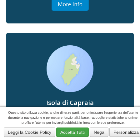
More Info
Isola di Capraia
43°03'00"N 9°51'00"E
Questo sito utilizza cookie, anche di terze parti, per ottimizzare l'esperienza dell'utente
durante la navigazione e permettere funzionalità base; raccogliere statistiche anonime;
profilare l'utente per inviargli pubblicità in linea con le sue preferenze.
Capraia is the less touristy island of the
archipelago and is the one that has retained most
Leggi la Cookie Policy
Accetta Tutti
Nega
Personalizza
of its original appearance.