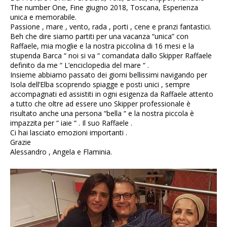
The number One, Fine giugno 2018, Toscana, Esperienza
unica e memorabile.
Passione , mare , vento, rada , porti , cene e pranzi fantastici.
Beh che dire siamo partiti per una vacanza “unica” con
Raffaele, mia moglie e la nostra piccolina di 16 mesi e la
stupenda Barca “ noi si va “ comandata dallo Skipper Raffaele
definito da me “ L’enciclopedia del mare “ .
Insieme abbiamo passato dei giorni bellissimi navigando per
Isola dell’Elba scoprendo spiagge e posti unici , sempre
accompagnati ed assistiti in ogni esigenza da Raffaele attento
a tutto che oltre ad essere uno Skipper professionale è
risultato anche una persona “bella “ e la nostra piccola è
impazzita per “ iaie “ . Il suo Raffaele .
Ci hai lasciato emozioni importanti .
Grazie
Alessandro , Angela e Flaminia.