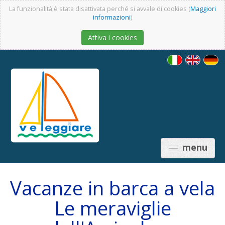
La funzionalità è stata disattivata perché si avvale di cookies (
Maggiori
informazioni
)
Attiva i cookies
menu
Vacanze in barca a vela
Le meraviglie
PRICES