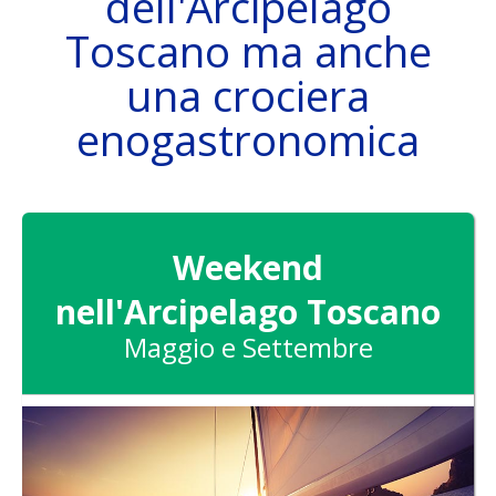
dell'Arcipelago
Toscano ma anche
una crociera
THE SAILING BOAT
enogastronomica
DESTINATIONS
Weekend
nell'Arcipelago Toscano
Maggio e Settembre
ATTIVITÀ
SKIPPER