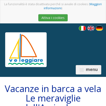
La funzionalità è stata disattivata perché si avvale di cookies (
Maggiori
informazioni
)
Attiva i cookies
menu
Vacanze in barca a vela
Le meraviglie
PRICES