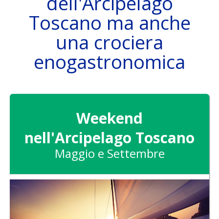
dell'Arcipelago
Toscano ma anche
una crociera
THE SAILING BOAT
enogastronomica
DESTINATIONS
Weekend
nell'Arcipelago Toscano
Maggio e Settembre
ATTIVITÀ
SKIPPER