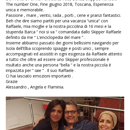
The number One, Fine giugno 2018, Toscana, Esperienza
unica e memorabile.
Passione , mare , vento, rada , porti , cene e pranzi fantastici.
Beh che dire siamo partiti per una vacanza “unica” con
Raffaele, mia moglie e la nostra piccolina di 16 mesi e la
stupenda Barca “ noi si va “ comandata dallo Skipper Raffaele
definito da me “ L’enciclopedia del mare “ .
Insieme abbiamo passato dei giorni bellissimi navigando per
Isola dell’Elba scoprendo spiagge e posti unici , sempre
accompagnati ed assistiti in ogni esigenza da Raffaele attento
a tutto che oltre ad essere uno Skipper professionale è
risultato anche una persona “bella “ e la nostra piccola è
impazzita per “ iaie “ . Il suo Raffaele .
Ci hai lasciato emozioni importanti .
Grazie
Alessandro , Angela e Flaminia.