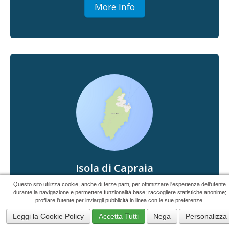
More Info
Isola di Capraia
43°03'00"N 9°51'00"E
Questo sito utilizza cookie, anche di terze parti, per ottimizzare l'esperienza dell'utente
durante la navigazione e permettere funzionalità base; raccogliere statistiche anonime;
profilare l'utente per inviargli pubblicità in linea con le sue preferenze.
Capraia is the less touristy island of the
archipelago and is the one that has retained most
Leggi la Cookie Policy
Accetta Tutti
Nega
Personalizza
of its original appearance.