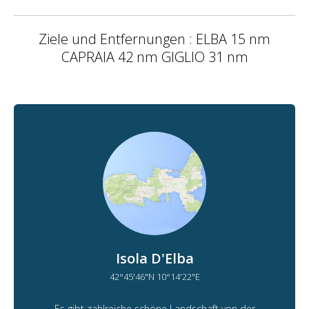
Ziele und Entfernungen : ELBA 15 nm
CAPRAIA 42 nm GIGLIO 31 nm
Isola D'Elba
42°45'46"N 10°14'22"E
Es gibt zahlreiche schöne Landschaft von der