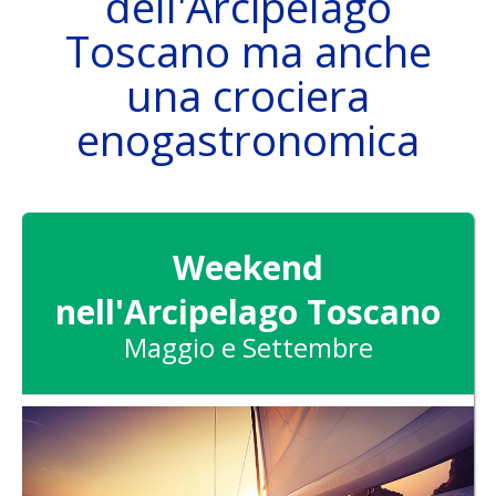
dell'Arcipelago
Toscano ma anche
una crociera
DAS SCHIFF
enogastronomica
ZIELE
Weekend
nell'Arcipelago Toscano
Maggio e Settembre
ATTIVITÀ
SKIPPER