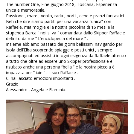
The number One, Fine giugno 2018, Toscana, Esperienza
unica e memorabile.
Passione , mare , vento, rada , porti , cene e pranzi fantastici.
Beh che dire siamo partiti per una vacanza “unica” con
Raffaele, mia moglie e la nostra piccolina di 16 mesi e la
stupenda Barca “ noi si va “ comandata dallo Skipper Raffaele
definito da me “ L’enciclopedia del mare “ .
Insieme abbiamo passato dei giorni bellissimi navigando per
Isola dell’Elba scoprendo spiagge e posti unici , sempre
accompagnati ed assistiti in ogni esigenza da Raffaele attento
a tutto che oltre ad essere uno Skipper professionale è
risultato anche una persona “bella “ e la nostra piccola è
impazzita per “ iaie “ . Il suo Raffaele .
Ci hai lasciato emozioni importanti .
Grazie
Alessandro , Angela e Flaminia.