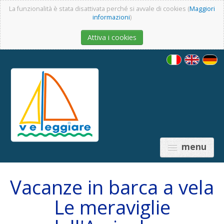
La funzionalità è stata disattivata perché si avvale di cookies (
Maggiori
informazioni
)
Attiva i cookies
menu
Vacanze in barca a vela
Le meraviglie
PREISE