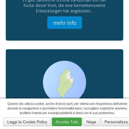
Küste dieser Insel, die eine bemerkenswerte
Entwicklungen hat angeboten...
mehr Info
Questo sito utilizza cookie, anche di terze parti, per ottimizzare l'esperienza dell'utente
durante la navigazione e permettere funzionalità base; raccogliere statistiche anonime;
Isola di Capraia
profilare l'utente per inviargli pubblicità in linea con le sue preferenze.
43°03'00"N 9°51'00"E
Leggi la Cookie Policy
Accetta Tutti
Nega
Personalizza