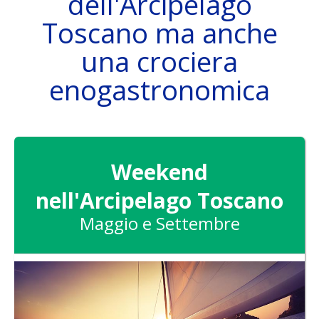
dell'Arcipelago
Toscano ma anche
una crociera
DAS SCHIFF
enogastronomica
ZIELE
Weekend
nell'Arcipelago Toscano
Maggio e Settembre
ATTIVITÀ
SKIPPER