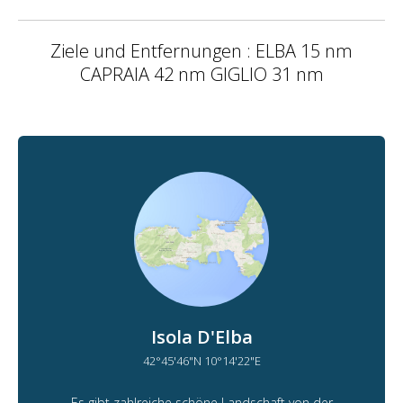
Ziele und Entfernungen : ELBA 15 nm
CAPRAIA 42 nm GIGLIO 31 nm
Isola D'Elba
42°45'46"N 10°14'22"E
Es gibt zahlreiche schöne Landschaft von der