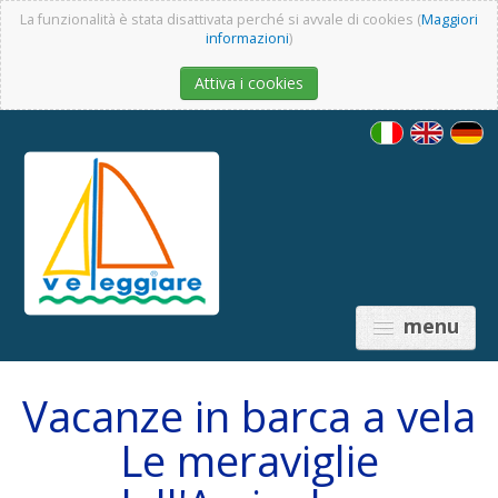
La funzionalità è stata disattivata perché si avvale di cookies (
Maggiori
informazioni
)
Attiva i cookies
menu
Vacanze in barca a vela
Le meraviglie
PREISE