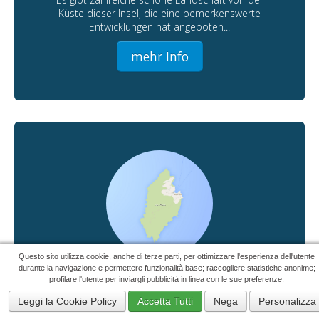
Küste dieser Insel, die eine bemerkenswerte
Entwicklungen hat angeboten...
mehr Info
Questo sito utilizza cookie, anche di terze parti, per ottimizzare l'esperienza dell'utente
durante la navigazione e permettere funzionalità base; raccogliere statistiche anonime;
Isola di Capraia
profilare l'utente per inviargli pubblicità in linea con le sue preferenze.
43°03'00"N 9°51'00"E
Leggi la Cookie Policy
Accetta Tutti
Nega
Personalizza