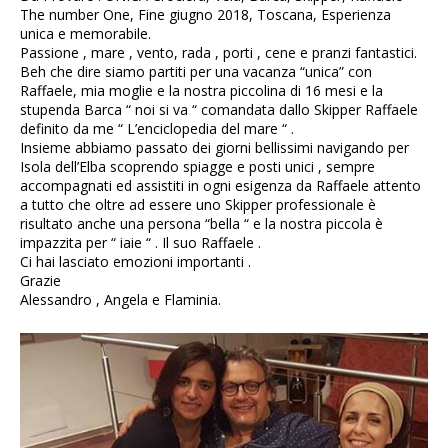
The number One, Fine giugno 2018, Toscana, Esperienza
unica e memorabile.
Passione , mare , vento, rada , porti , cene e pranzi fantastici.
Beh che dire siamo partiti per una vacanza “unica” con
Raffaele, mia moglie e la nostra piccolina di 16 mesi e la
stupenda Barca “ noi si va “ comandata dallo Skipper Raffaele
definito da me “ L’enciclopedia del mare “ .
Insieme abbiamo passato dei giorni bellissimi navigando per
Isola dell’Elba scoprendo spiagge e posti unici , sempre
accompagnati ed assistiti in ogni esigenza da Raffaele attento
a tutto che oltre ad essere uno Skipper professionale è
risultato anche una persona “bella “ e la nostra piccola è
impazzita per “ iaie “ . Il suo Raffaele .
Ci hai lasciato emozioni importanti .
Grazie
Alessandro , Angela e Flaminia.