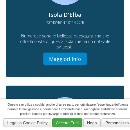
Isola D'Elba
42°45'46"N 10°14'22"E
Numerose sono le bellezze paesaggistiche che
offre la costa di questa isola che ha un notevole
sviluppi...
Maggiori Info
Questo sito utilizza cookie, anche di terze parti, per ottimizzare l'esperienza dell'utente
durante la navigazione e permettere funzionalità base; raccogliere statistiche anonime;
profilare l'utente per inviargli pubblicità in linea con le sue preferenze.
Leggi la Cookie Policy
Accetta Tutti
Nega
Personalizza