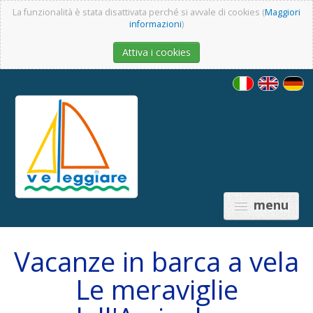
La funzionalità è stata disattivata perché si avvale di cookies (
Maggiori
informazioni
)
Attiva i cookies
menu
Vacanze in barca a vela
Le meraviglie
PREZZI