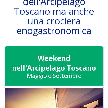
dell'Arcipelago
Toscano ma anche
una crociera
LA BARCA
enogastronomica
DESTINAZIONI
Weekend
nell'Arcipelago Toscano
Maggio e Settembre
ATTIVITÀ
SKIPPER