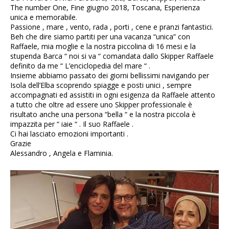
The number One, Fine giugno 2018, Toscana, Esperienza
unica e memorabile.
Passione , mare , vento, rada , porti , cene e pranzi fantastici.
Beh che dire siamo partiti per una vacanza “unica” con
Raffaele, mia moglie e la nostra piccolina di 16 mesi e la
stupenda Barca “ noi si va “ comandata dallo Skipper Raffaele
definito da me “ L’enciclopedia del mare “ .
Insieme abbiamo passato dei giorni bellissimi navigando per
Isola dell’Elba scoprendo spiagge e posti unici , sempre
accompagnati ed assistiti in ogni esigenza da Raffaele attento
a tutto che oltre ad essere uno Skipper professionale è
risultato anche una persona “bella “ e la nostra piccola è
impazzita per “ iaie “ . Il suo Raffaele .
Ci hai lasciato emozioni importanti .
Grazie
Alessandro , Angela e Flaminia.