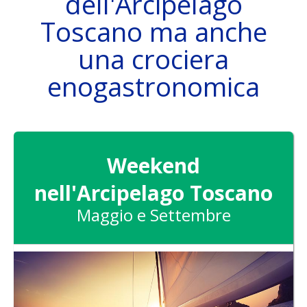
dell'Arcipelago
Toscano ma anche
una crociera
THE SAILING BOAT
enogastronomica
DESTINATIONS
Weekend
nell'Arcipelago Toscano
Maggio e Settembre
ATTIVITÀ
SKIPPER