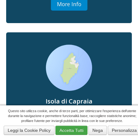
More Info
Isola di Capraia
43°03'00"N 9°51'00"E
Questo sito utilizza cookie, anche di terze parti, per ottimizzare l'esperienza dell'utente
durante la navigazione e permettere funzionalità base; raccogliere statistiche anonime;
profilare l'utente per inviargli pubblicità in linea con le sue preferenze.
Capraia is the less touristy island of the
archipelago and is the one that has retained most
Leggi la Cookie Policy
Accetta Tutti
Nega
Personalizza
of its original appearance.