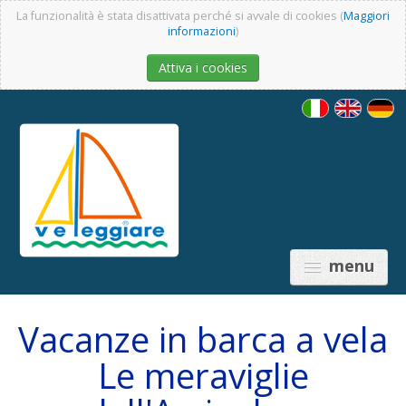
La funzionalità è stata disattivata perché si avvale di cookies (
Maggiori
informazioni
)
Attiva i cookies
menu
Vacanze in barca a vela
Le meraviglie
PRICES