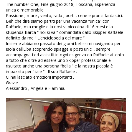
The number One, Fine giugno 2018, Toscana, Esperienza
unica e memorabile.
Passione , mare , vento, rada , porti , cene e pranzi fantastici.
Beh che dire siamo partiti per una vacanza “unica” con
Raffaele, mia moglie e la nostra piccolina di 16 mesi e la
stupenda Barca “ noi si va “ comandata dallo Skipper Raffaele
definito da me “ L’enciclopedia del mare “ .
Insieme abbiamo passato dei giorni bellissimi navigando per
Isola dell’Elba scoprendo spiagge e posti unici , sempre
accompagnati ed assistiti in ogni esigenza da Raffaele attento
a tutto che oltre ad essere uno Skipper professionale è
risultato anche una persona “bella “ e la nostra piccola è
impazzita per “ iaie “ . Il suo Raffaele .
Ci hai lasciato emozioni importanti .
Grazie
Alessandro , Angela e Flaminia.