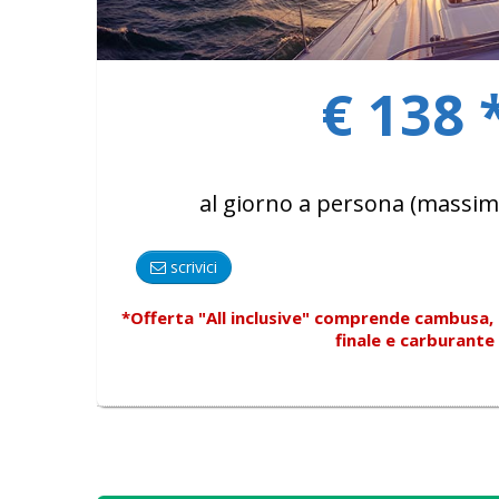
€ 138 
al giorno a persona (massim
scrivici
*Offerta "All inclusive"
comprende
cambusa, p
finale e carburante