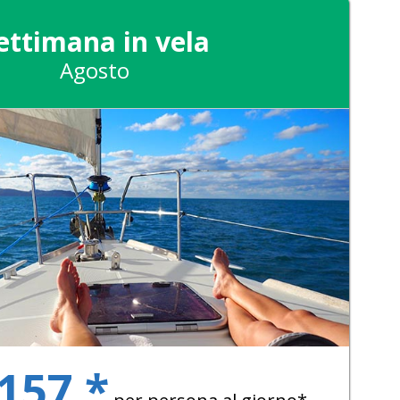
ettimana in vela
Agosto
 157 *