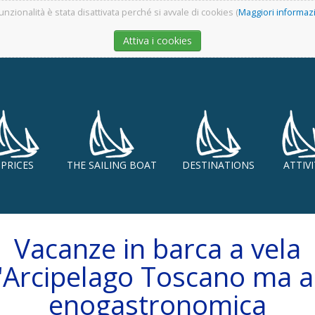
unzionalità è stata disattivata perché si avvale di cookies (
Maggiori informaz
Attiva i cookies
PRICES
THE SAILING BOAT
DESTINATIONS
ATTIV
Vacanze in barca a vela
l'Arcipelago Toscano ma 
enogastronomica