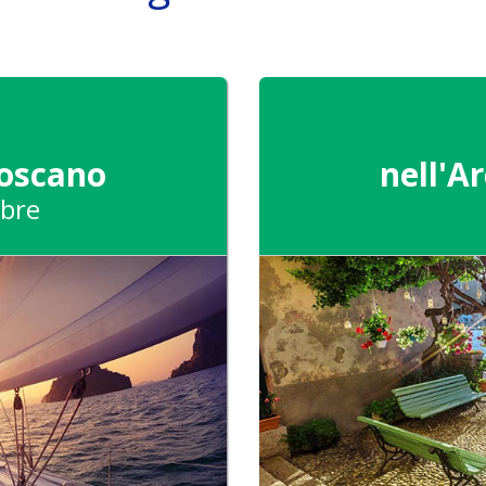
Toscano
nell'A
bre