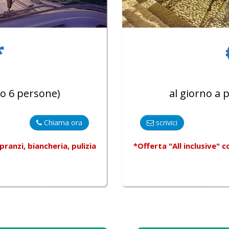
*
o 6 persone)
al giorno a
Chiama ora
scrivici
ranzi, biancheria, pulizia
*Offerta "All inclusive"
c