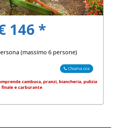
€ 146 *
 persona (massimo 6 persone)
Chiama ora
omprende
cambusa, pranzi, biancheria, pulizia
finale e carburante