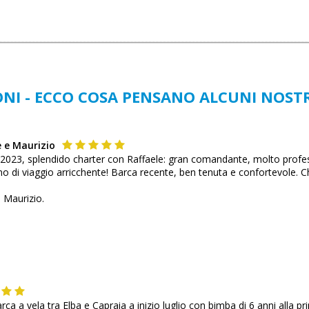
NI - ECCO COSA PENSANO ALCUNI NOSTR
e e Maurizio
 2023, splendido charter con Raffaele: gran comandante, molto profes
i viaggio arricchente! Barca recente, ben tenuta e confortevole. Che 
e Maurizio.
barca a vela tra Elba e Capraia a inizio luglio con bimba di 6 anni alla