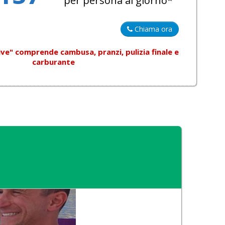
per persona al giorno*
Chiama ora
sive"
comprende
cambusa, pranzi, pulizia finale e
carburante