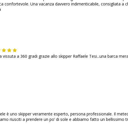
rca confortevole. Una vacanza davvero indimenticabile, consigliata a c
a
vissuta a 360 gradi grazie allo skipper Raffaele Tesi...una barca merav
aele è uno skipper veramente esperto, persona professionale. Il meteo
iamo riusciti a prendere un po’ di sole e abbiamo fatto un bellissimo t