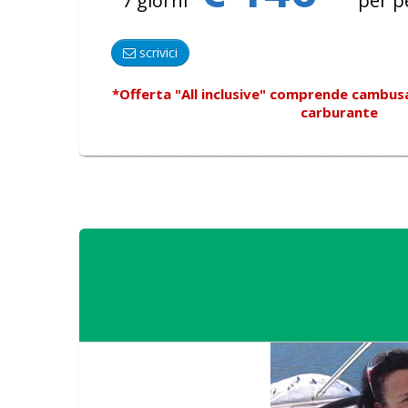
7 giorni
per p
scrivici
*Offerta "All inclusive"
comprende
cambusa, 
carburante