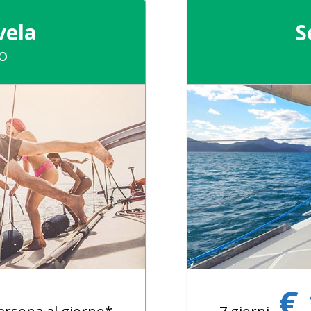
vela
S
o
€